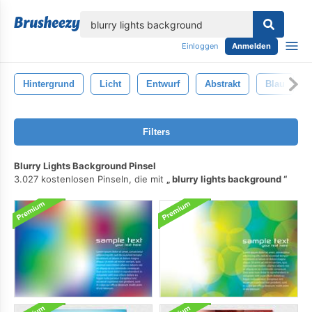
lose
Einloggen
Anmelden
Hintergrund
Licht
Entwurf
Abstrakt
Blau
Filters
Blurry Lights Background Pinsel
3.027 kostenlosen Pinseln, die mit
blurry lights background