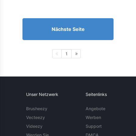
Nächste Seite
1
Unser Netzwerk
Seitenlinks
Brusheezy
Angebote
Vecteezy
Werben
Videezy
Support
Werden Sie
DMCA