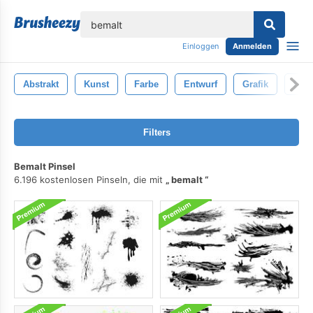
lose
Einloggen
Anmelden
Abstrakt
Kunst
Farbe
Entwurf
Grafik
Besp
Filters
Bemalt Pinsel
6.196 kostenlosen Pinseln, die mit
bemalt