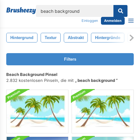
lose
Einloggen
Anmelden
Hintergrund
Textur
Abstrakt
Hintergründe
Natu
Filters
Beach Background Pinsel
2.832 kostenlosen Pinseln, die mit
beach background