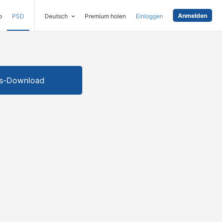
Anmelden
o
PSD
Deutsch
Premium holen
Einloggen
is-Download