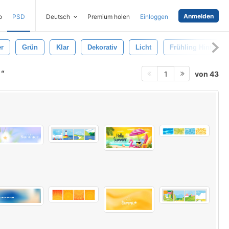
Anmelden
o
PSD
Deutsch
Premium holen
Einloggen
r
Grün
Klar
Dekorativ
Licht
Frühling Hintergr
d
von 43
1