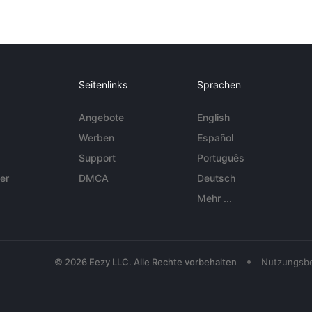
Seitenlinks
Sprachen
Angebote
English
Werben
Español
Support
Português
er
DMCA
Deutsch
Mehr ...
•
© 2026 Eezy LLC. Alle Rechte vorbehalten
Nutzungsb