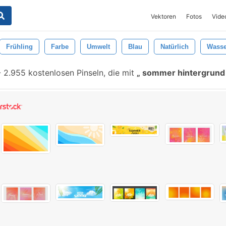
Vektoren
Fotos
Vide
Frühling
Farbe
Umwelt
Blau
Natürlich
Wasse
-
2.955 kostenlosen Pinseln, die mit
sommer hintergrun