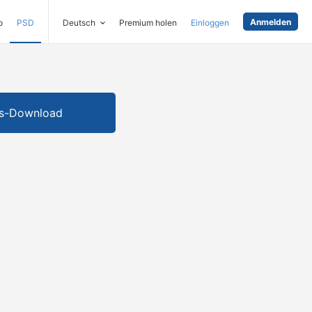
Anmelden
o
PSD
Deutsch
Premium holen
Einloggen
is-Download