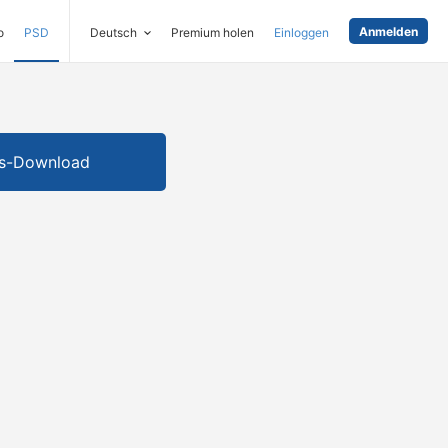
Anmelden
o
PSD
Deutsch
Premium holen
Einloggen
is-Download