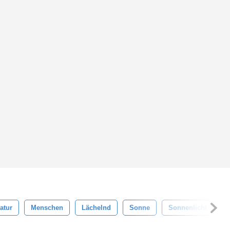
atur
Menschen
Lächelnd
Sonne
Sonnenlicht
S