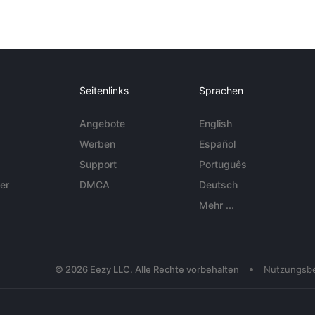
Seitenlinks
Sprachen
Angebote
English
Werben
Español
Support
Português
er
DMCA
Deutsch
Mehr ...
•
© 2026 Eezy LLC. Alle Rechte vorbehalten
Nutzungsb