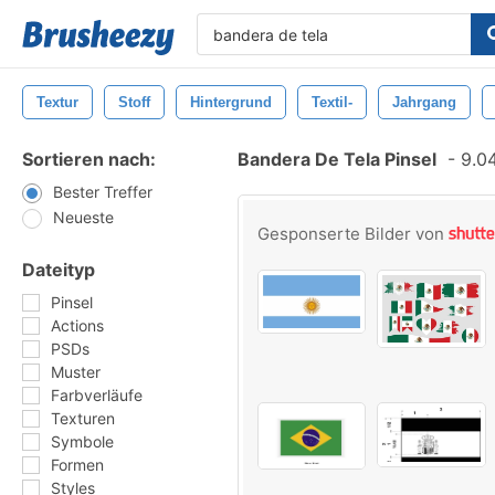
Textur
Stoff
Hintergrund
Textil-
Jahrgang
Sortieren nach:
Bandera De Tela Pinsel
-
9.04
Bester Treffer
Neueste
Gesponserte Bilder von
Dateityp
Pinsel
Actions
PSDs
Muster
Farbverläufe
Texturen
Symbole
Formen
Styles