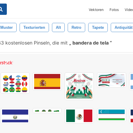
Vektoren
Fotos
Vide
Muster
Texturierten
Alt
Retro
Tapete
Antiquität
3 kostenlosen Pinseln, die mit
bandera de tela