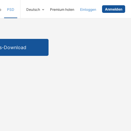
Anmelden
o
PSD
Deutsch
Premium holen
Einloggen
is-Download