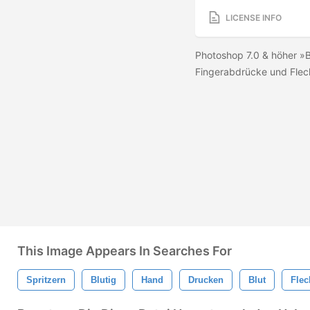
LICENSE INFO
Photoshop 7.0 & höher »B
Fingerabdrücke und Fleck
This Image Appears In Searches For
Spritzern
Blutig
Hand
Drucken
Blut
Flec