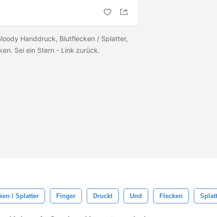
loody Handdruck, Blutflecken / Splatter,
en. Sei ein Stern - Link zurück.
ken / Splatter
Finger
Druckt
Und
Flecken
Splat