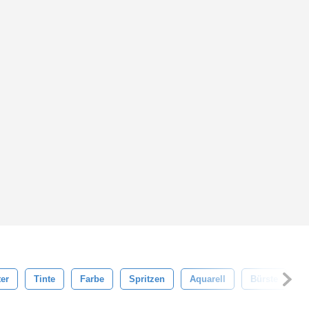
ter
Tinte
Farbe
Spritzen
Aquarell
Bürste
P