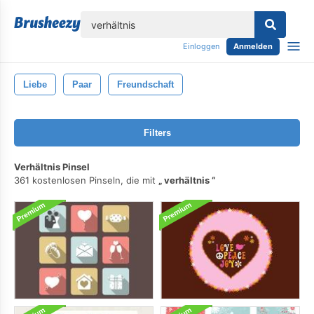
lose
Einloggen
Anmelden
Liebe
Paar
Freundschaft
Filters
Verhältnis Pinsel
361 kostenlosen Pinseln, die mit
verhältnis