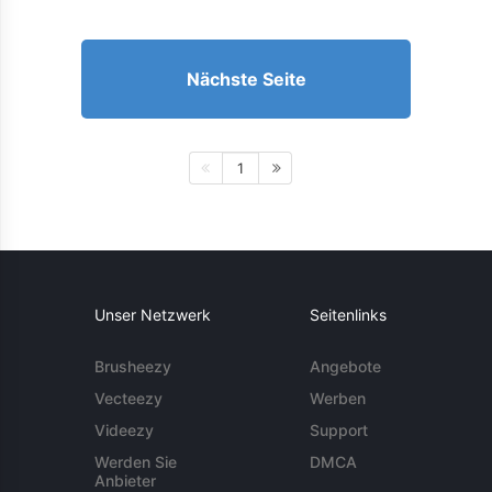
Nächste Seite
1
Unser Netzwerk
Seitenlinks
Brusheezy
Angebote
Vecteezy
Werben
Videezy
Support
Werden Sie
DMCA
Anbieter