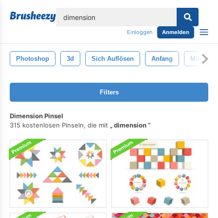
lose
Einloggen
Anmelden
Photoshop
3d
Sich Auflösen
Anfang
Minecraft
Filters
Dimension Pinsel
315 kostenlosen Pinseln, die mit
dimension