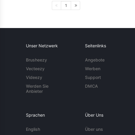
1
Unser Netzwerk
Seitenlinks
Brusheezy
Angebote
Vecteezy
Werben
Videezy
Support
Werden Sie
DMCA
Anbieter
Sprachen
Über Uns
English
Über uns