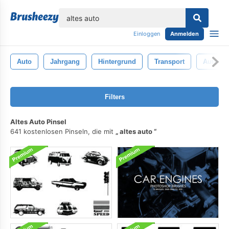
lose
Einloggen
Anmelden
Auto
Jahrgang
Hintergrund
Transport
Automob
Filters
Altes Auto Pinsel
641 kostenlosen Pinseln, die mit
altes auto