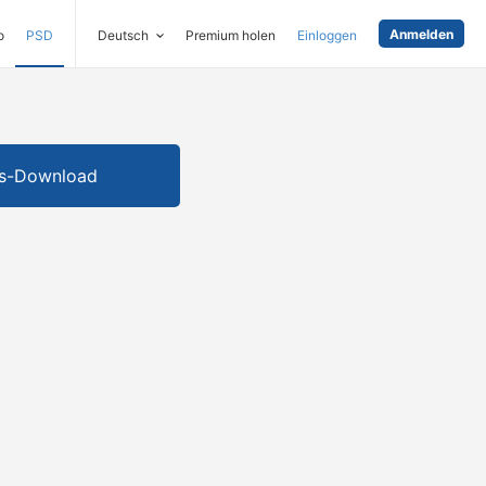
Anmelden
o
PSD
Deutsch
Premium holen
Einloggen
is-Download