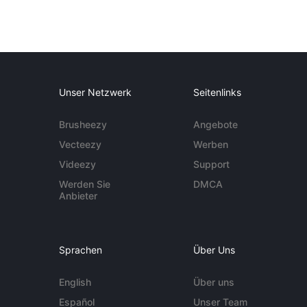
Unser Netzwerk
Seitenlinks
Brusheezy
Angebote
Vecteezy
Werben
Videezy
Support
Werden Sie
DMCA
Anbieter
Sprachen
Über Uns
English
Über uns
Español
Unser Team