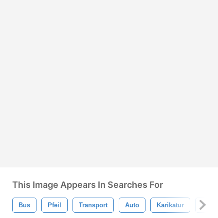
This Image Appears In Searches For
Bus
Pfeil
Transport
Auto
Karikatur
Busfa