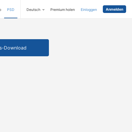
Anmelden
o
PSD
Deutsch
Premium holen
Einloggen
is-Download