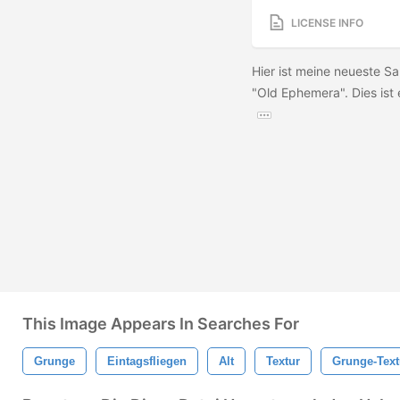
LICENSE INFO
Hier ist meine neueste S
"Old Ephemera". Dies ist
This Image Appears In Searches For
Grunge
Eintagsfliegen
Alt
Textur
Grunge-Text