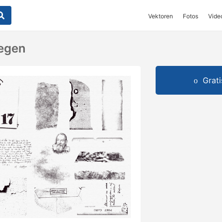
Vektoren
Fotos
Vide
iegen
Grat