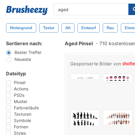
Hintergrund
Textur
Alt
Entwurf
Rau
Elem
Sortieren nach:
Aged Pinsel
-
710 kostenlosen
Bester Treffer
Neueste
Gesponserte Bilder von
Dateityp
Pinsel
Actions
PSDs
Muster
Farbverläufe
Texturen
Symbole
Formen
Styles