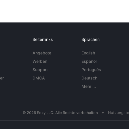
Seitenlinks
Sprachen
Angebote
English
Werben
Español
Support
Português
er
DMCA
Deutsch
Mehr ...
•
© 2026 Eezy LLC. Alle Rechte vorbehalten
Nutzungsb