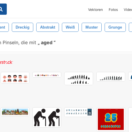
Vektoren
Fotos
Vide
ent
Dreckig
Abstrakt
Weiß
Muster
Grunge
 Pinseln, die mit
aged