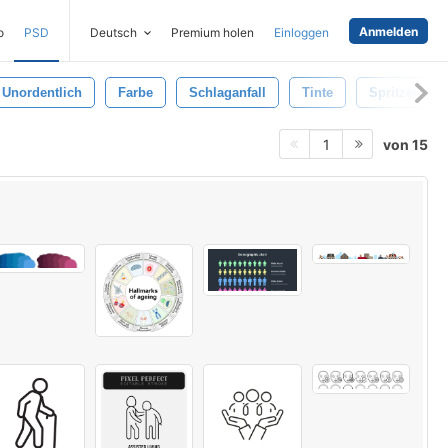
Anmelden
o
PSD
Deutsch
Premium holen
Einloggen
Unordentlich
Farbe
Schlaganfall
Tinte
Spritzen
von 15
1