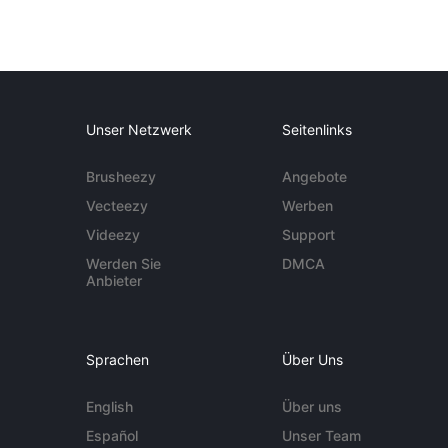
Unser Netzwerk
Seitenlinks
Brusheezy
Angebote
Vecteezy
Werben
Videezy
Support
Werden Sie
DMCA
Anbieter
Sprachen
Über Uns
English
Über uns
Español
Unser Team