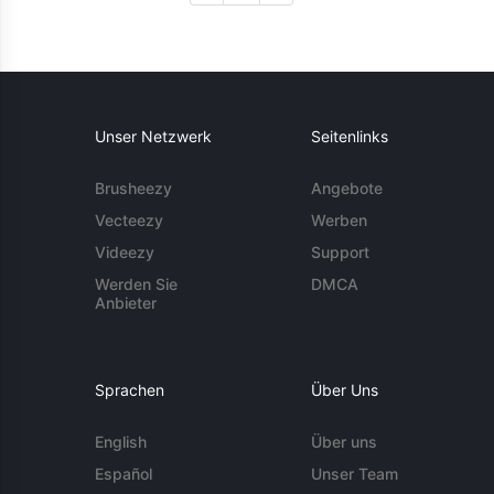
Unser Netzwerk
Seitenlinks
Brusheezy
Angebote
Vecteezy
Werben
Videezy
Support
Werden Sie
DMCA
Anbieter
Sprachen
Über Uns
English
Über uns
Español
Unser Team