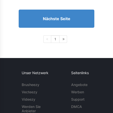
Nächste Seite
1
Unser Netzwerk
Seitenlinks
Brusheezy
Angebote
Vecteezy
Werben
Videezy
Support
Werden Sie
DMCA
Anbieter