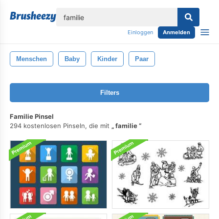
lose
Einloggen
Anmelden
Menschen
Baby
Kinder
Paar
Filters
Familie Pinsel
294 kostenlosen Pinseln, die mit
familie