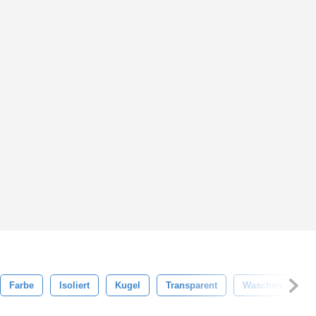
Farbe
Isoliert
Kugel
Transparent
Waschen
W