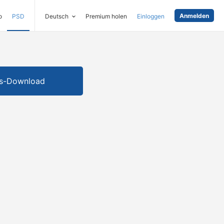
Anmelden
o
PSD
Deutsch
Premium holen
Einloggen
is-Download