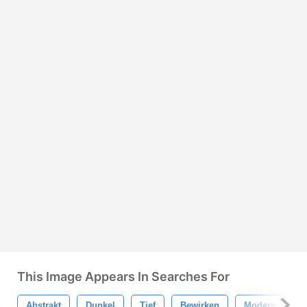
This Image Appears In Searches For
Abstrakt
Dunkel
Tief
Bewirken
Modern
S