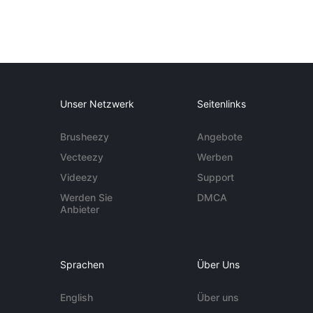
Unser Netzwerk
Seitenlinks
Brusheezy
Angebote
Vecteezy
Werben
Videezy
Support
Werden Sie
DMCA
Anbieter
Sprachen
Über Uns
English
Über uns