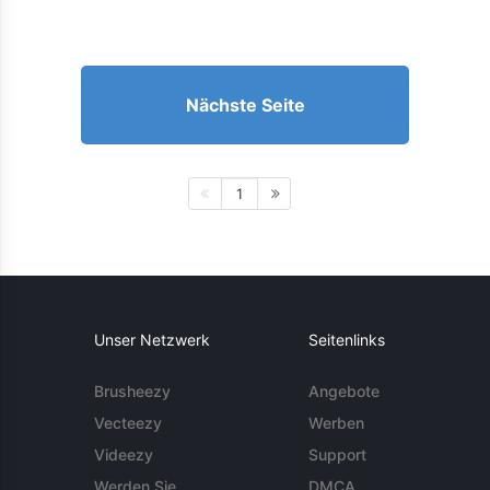
Nächste Seite
1
Unser Netzwerk
Seitenlinks
Brusheezy
Angebote
Vecteezy
Werben
Videezy
Support
Werden Sie
DMCA