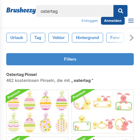
lose
Einloggen
Anmelden
Urlaub
Tag
Vektor
Hintergrund
Feier
Sym
Filters
Ostertag Pinsel
462 kostenlosen Pinseln, die mit
ostertag