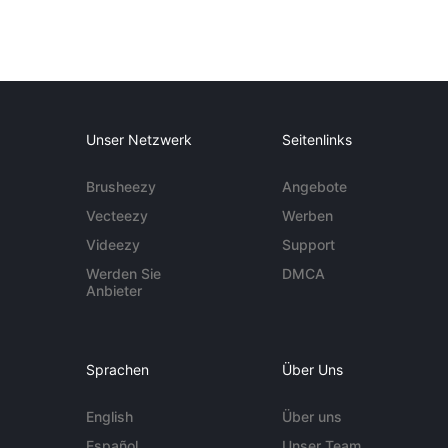
Unser Netzwerk
Seitenlinks
Brusheezy
Angebote
Vecteezy
Werben
Videezy
Support
Werden Sie
DMCA
Anbieter
Sprachen
Über Uns
English
Über uns
Español
Unser Team