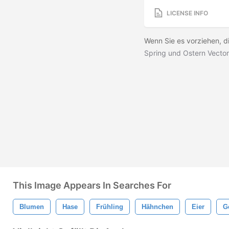
LICENSE INFO
Wenn Sie es vorziehen, d
Spring und Ostern Vector
This Image Appears In Searches For
Blumen
Hase
Frühling
Hähnchen
Eier
G