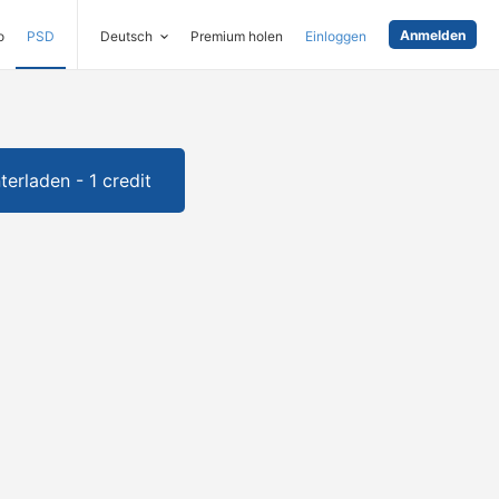
Anmelden
o
PSD
Deutsch
Premium holen
Einloggen
terladen - 1 credit