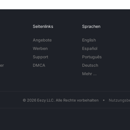
Seitenlinks
Sprachen
Angebote
English
Werben
Español
Support
Português
er
DMCA
Deutsch
Mehr ...
•
© 2026 Eezy LLC. Alle Rechte vorbehalten
Nutzungsb