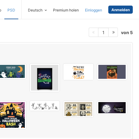
Anmelden
o
PSD
Deutsch
Premium holen
Einloggen
von 5
1