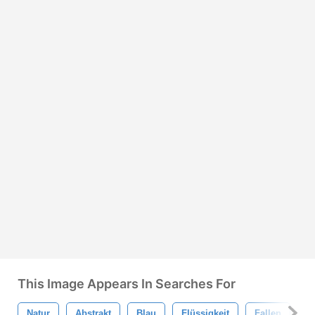
This Image Appears In Searches For
Natur
Abstrakt
Blau
Flüssigkeit
Fallen
K