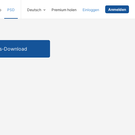
Anmelden
o
PSD
Deutsch
Premium holen
Einloggen
is-Download