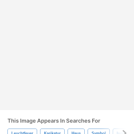
This Image Appears In Searches For
Leuchtfeuer
Karikatur
Haus
Symbol
Isoliert