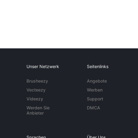
Unser Netzwerk
Seitenlinks
Brusheezy
Angebote
Vecteezy
Werben
Videezy
Support
Werden Sie
DMCA
Anbieter
Sprachen
Über Uns