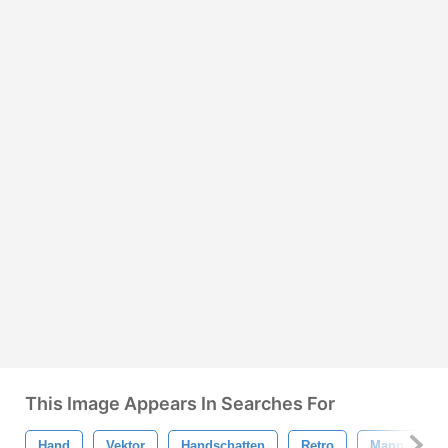
This Image Appears In Searches For
Hand
Vektor
Handschatten
Retro
Mann
K