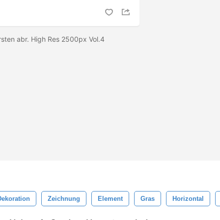
rsten abr. High Res 2500px Vol.4
Dekoration
Zeichnung
Element
Gras
Horizontal