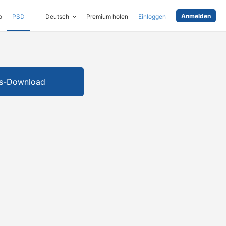
Anmelden
o
PSD
Deutsch
Premium holen
Einloggen
is-Download