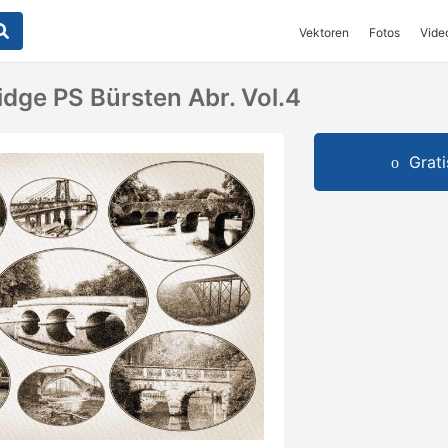
Vektoren
Fotos
Vide
idge PS Bürsten Abr. Vol.4
Grat