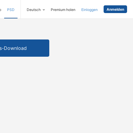
Anmelden
o
PSD
Deutsch
Premium holen
Einloggen
is-Download