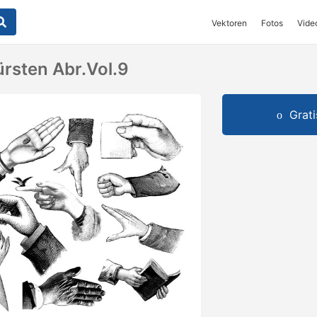
Vektoren
Fotos
Vide
rsten Abr.Vol.9
Grat