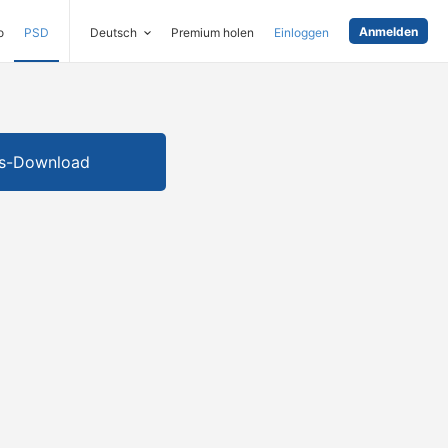
Anmelden
o
PSD
Deutsch
Premium holen
Einloggen
is-Download