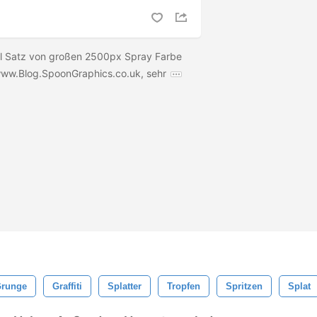
eil Satz von großen 2500px Spray Farbe
ww.Blog.SpoonGraphics.co.uk, sehr
runge
Graffiti
Splatter
Tropfen
Spritzen
Splat