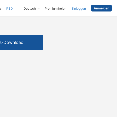
Anmelden
o
PSD
Deutsch
Premium holen
Einloggen
is-Download