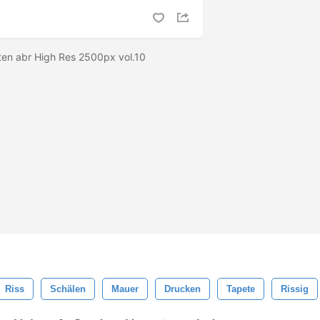
ten abr High Res 2500px vol.10
Riss
Schälen
Mauer
Drucken
Tapete
Rissig