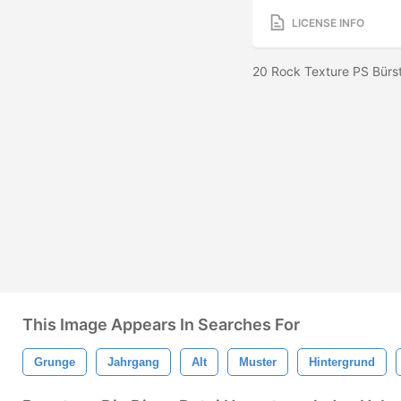
LICENSE INFO
20 Rock Texture PS Bürs
This Image Appears In Searches For
Grunge
Jahrgang
Alt
Muster
Hintergrund