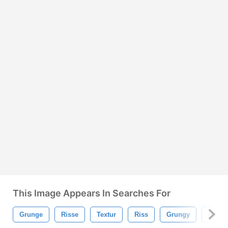
This Image Appears In Searches For
Grunge
Risse
Textur
Riss
Grungy
Rissig