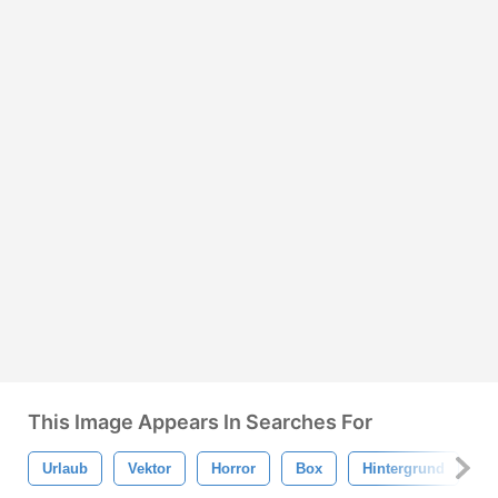
This Image Appears In Searches For
Urlaub
Vektor
Horror
Box
Hintergrund
S