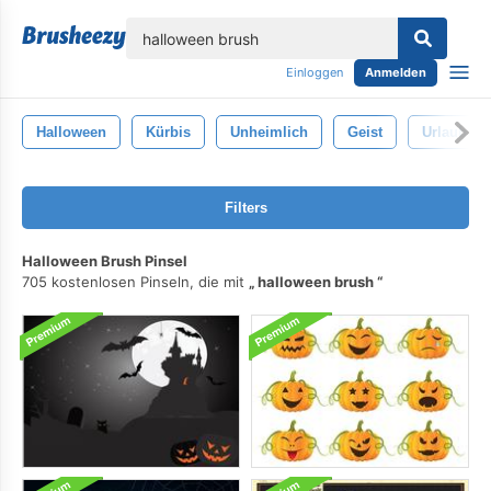
lose
Einloggen
Anmelden
Halloween
Kürbis
Unheimlich
Geist
Urlaub
Filters
Halloween Brush Pinsel
705 kostenlosen Pinseln, die mit
halloween brush