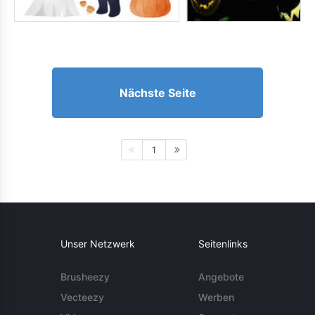
Nächste Seite
1
Unser Netzwerk
Seitenlinks
Brusheezy
Angebote
Vecteezy
Werben