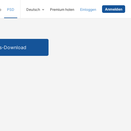
Anmelden
o
PSD
Deutsch
Premium holen
Einloggen
is-Download