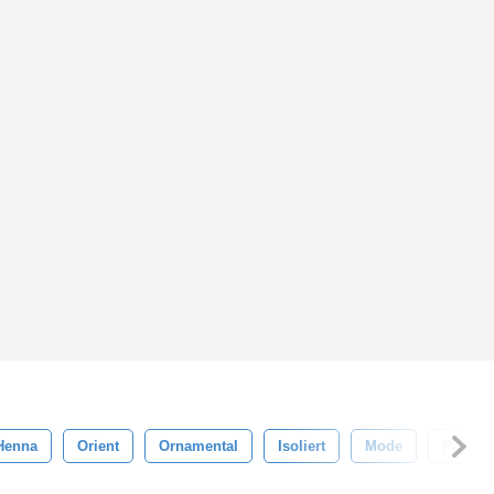
Henna
Orient
Ornamental
Isoliert
Mode
Paisley