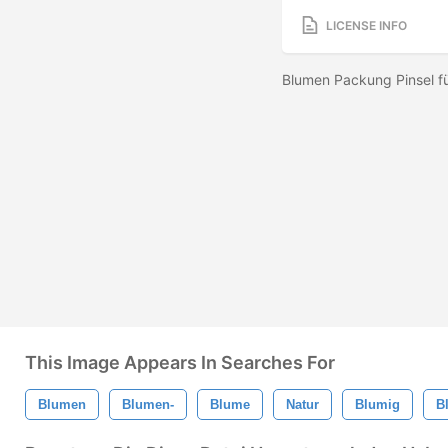
LICENSE INFO
Blumen Packung Pinsel f
This Image Appears In Searches For
Blumen
Blumen-
Blume
Natur
Blumig
B