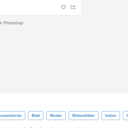
ür Photoshop
lumenbürste
Blatt
Muster
Blütenblätter
Indien