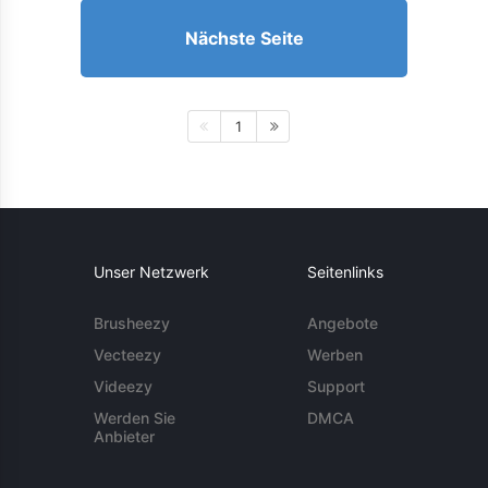
Nächste Seite
1
Unser Netzwerk
Seitenlinks
Brusheezy
Angebote
Vecteezy
Werben
Videezy
Support
Werden Sie
DMCA
Anbieter