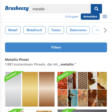
lose
Einloggen
Anmelden
Metall
Metallisch
Textur
Dekorieren
Alt
St
Filters
Metallic Pinsel
1.981 kostenlosen Pinseln, die mit
metallic