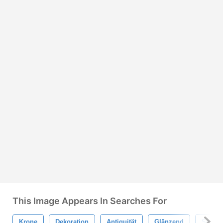
This Image Appears In Searches For
Krone
Dekoration
Antiquität
Glänzend
Silber-