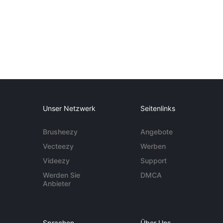
Unser Netzwerk
Seitenlinks
Brusheezy
Angebote
Vecteezy
Werben
Videezy
Support
Werden Sie
DMCA
Anbieter
Sprachen
Über Uns