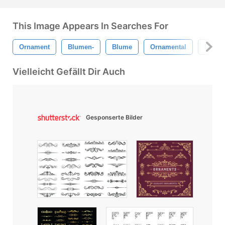
This Image Appears In Searches For
Ornament
Blumen-
Blume
Ornamental
Dekora
Vielleicht Gefällt Dir Auch
Gesponserte Bilder