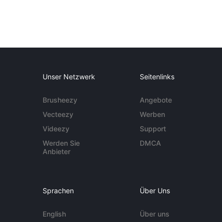
Unser Netzwerk
Seitenlinks
Brusheezy
Angebote
Vecteezy
Werben
Videezy
Support
Werden Sie
DMCA
Anbieter
Sprachen
Über Uns
English
Über uns