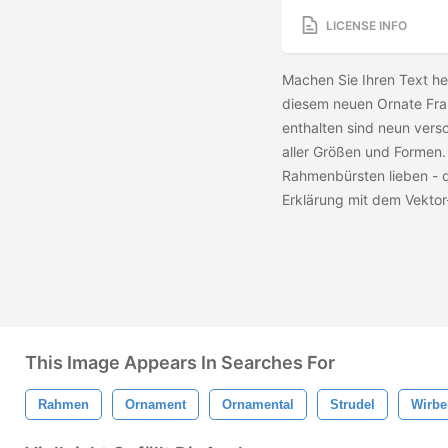
LICENSE INFO
Machen Sie Ihren Text he
diesem neuen Ornate Fra
enthalten sind neun vers
aller Größen und Formen.
Rahmenbürsten lieben - d
Erklärung mit dem Vektor
This Image Appears In Searches For
Rahmen
Ornament
Ornamental
Strudel
Wirbe