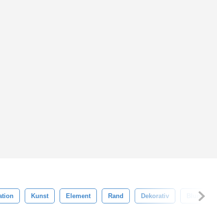
ation
Kunst
Element
Rand
Dekorativ
Blumen-