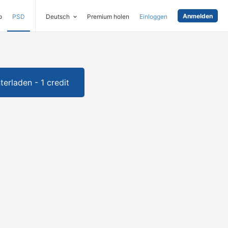
Anmelden
o
PSD
Deutsch
Premium holen
Einloggen
terladen - 1 credit