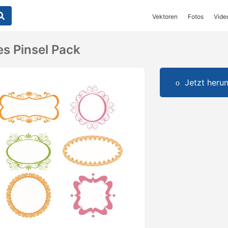
Vektoren
Fotos
Vide
es Pinsel Pack
Jetzt herun