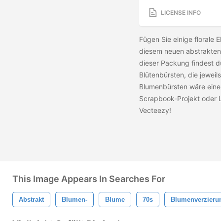
LICENSE INFO
Fügen Sie einige florale E
diesem neuen abstrakten
dieser Packung findest du
Blütenbürsten, die jeweil
Blumenbürsten wäre eine
Scrapbook-Projekt oder 
Vecteezy!
This Image Appears In Searches For
Abstrakt
Blumen-
Blume
70s
Blumenverzieru