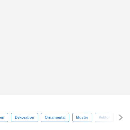
en
Dekoration
Ornamental
Muster
Vektor
Elem