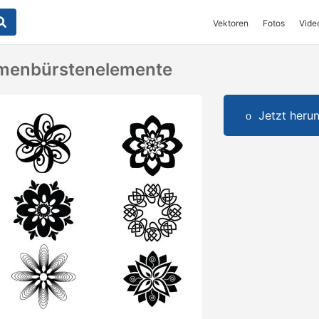
Vektoren
Fotos
Vide
umenbürstenelemente
Jetzt herun