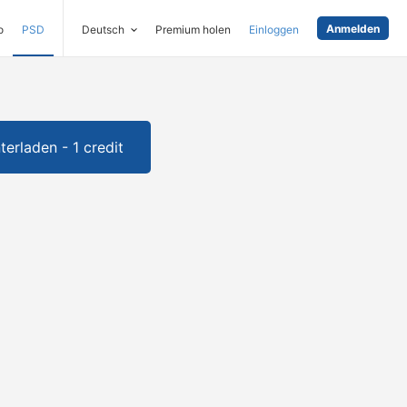
Anmelden
o
PSD
Deutsch
Premium holen
Einloggen
terladen - 1 credit