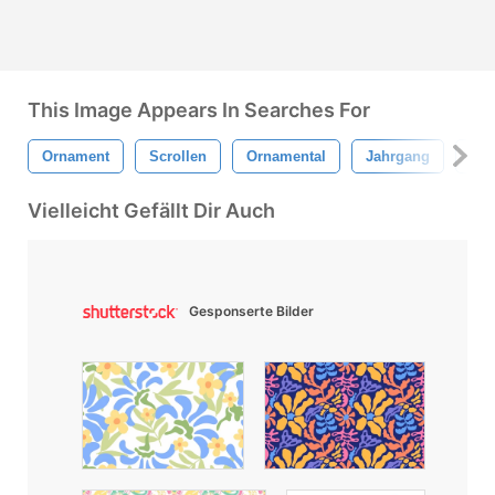
This Image Appears In Searches For
Ornament
Scrollen
Ornamental
Jahrgang
Ant
Vielleicht Gefällt Dir Auch
Gesponserte Bilder