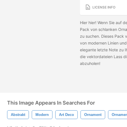
LICENSE INFO
Hier hier! Wenn Sie auf 
Pack von schlanken Ornam
zu suchen. Dieses Pack v
von modernen Linien und 
elegante letzte Note zu 
die vektordateien Lass d
abzuholen!
This Image Appears In Searches For
Abstrakt
Modern
Art Deco
Ornament
Ornamen