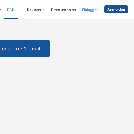
Anmelden
o
PSD
Deutsch
Premium holen
Einloggen
terladen - 1 credit