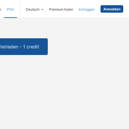
Anmelden
o
PSD
Deutsch
Premium holen
Einloggen
terladen - 1 credit