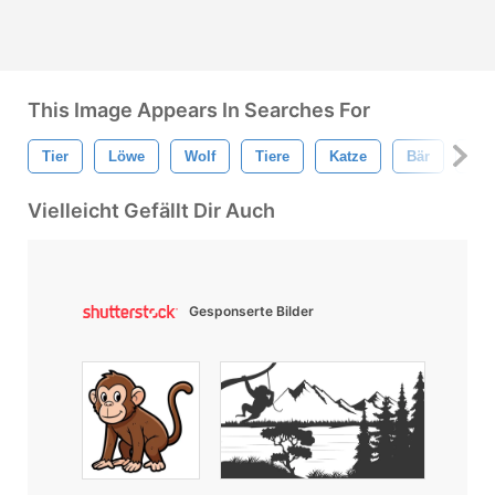
This Image Appears In Searches For
Tier
Löwe
Wolf
Tiere
Katze
Bär
All
Vielleicht Gefällt Dir Auch
Gesponserte Bilder