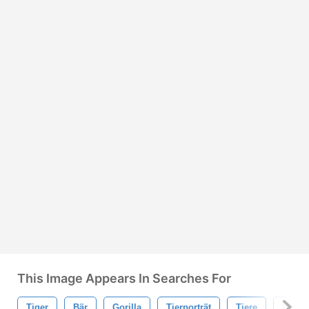
This Image Appears In Searches For
Tiger
Bär
Gorilla
Tierporträt
Tiere
Wildes