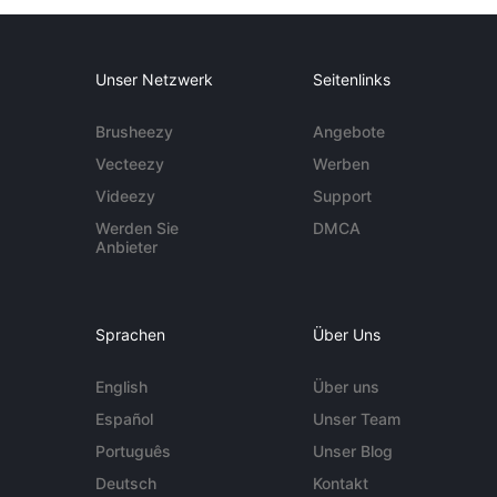
Unser Netzwerk
Seitenlinks
Brusheezy
Angebote
Vecteezy
Werben
Videezy
Support
Werden Sie
DMCA
Anbieter
Sprachen
Über Uns
English
Über uns
Español
Unser Team
Português
Unser Blog
Deutsch
Kontakt