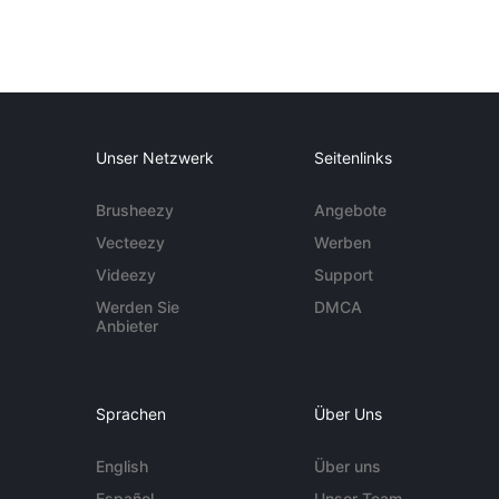
Unser Netzwerk
Seitenlinks
Brusheezy
Angebote
Vecteezy
Werben
Videezy
Support
Werden Sie
DMCA
Anbieter
Sprachen
Über Uns
English
Über uns
Español
Unser Team