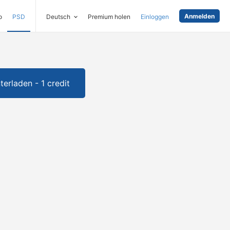
Anmelden
o
PSD
Deutsch
Premium holen
Einloggen
terladen - 1 credit