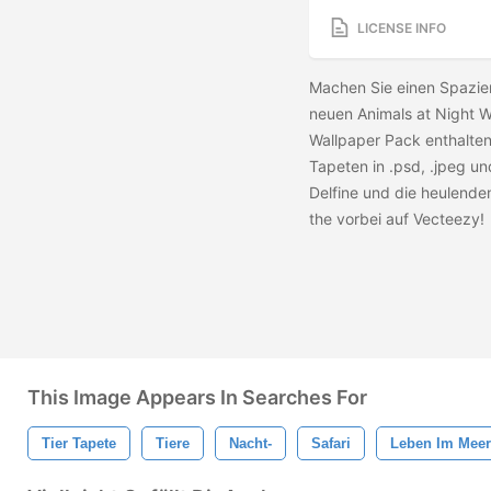
LICENSE INFO
Machen Sie einen Spazier
neuen Animals at Night 
Wallpaper Pack enthalten
Tapeten in .psd, .jpeg u
Delfine und die heulende
the
vorbei auf Vecteezy!
This Image Appears In Searches For
Tier Tapete
Tiere
Nacht-
Safari
Leben Im Meer